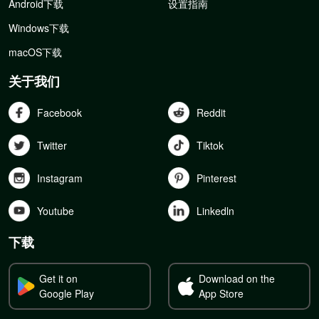
Android下载
设置指南
Windows下载
macOS下载
关于我们
Facebook
Reddit
Twitter
Tiktok
Instagram
Pinterest
Youtube
Linkedln
下载
Get it on
Download on the
Google Play
App Store